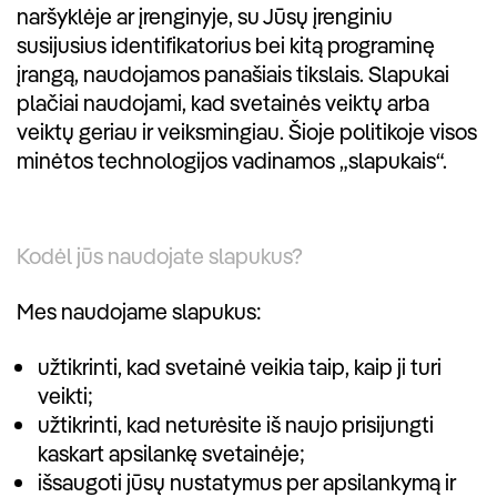
naršyklėje ar įrenginyje, su Jūsų įrenginiu
susijusius identifikatorius bei kitą programinę
įrangą, naudojamos panašiais tikslais. Slapukai
plačiai naudojami, kad svetainės veiktų arba
veiktų geriau ir veiksmingiau. Šioje politikoje visos
minėtos technologijos vadinamos „slapukais“.
Kodėl jūs naudojate slapukus?
Mes naudojame slapukus:
užtikrinti, kad svetainė veikia taip, kaip ji turi
veikti;
užtikrinti, kad neturėsite iš naujo prisijungti
kaskart apsilankę svetainėje;
išsaugoti jūsų nustatymus per apsilankymą ir