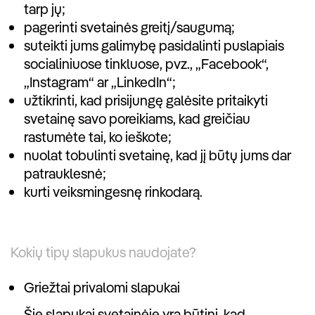
tarp jų;
pagerinti svetainės greitį/saugumą;
suteikti jums galimybę pasidalinti puslapiais
socialiniuose tinkluose, pvz., „Facebook“,
„Instagram“ ar „LinkedIn“;
užtikrinti, kad prisijungę galėsite pritaikyti
svetainę savo poreikiams, kad greičiau
rastumėte tai, ko ieškote;
nuolat tobulinti svetainę, kad jį būtų jums dar
patrauklesnė;
kurti veiksmingesnę rinkodarą.
Kokių tipų slapukus naudojate?
Griežtai privalomi slapukai
Šie slapukai svetainėje yra būtini, kad