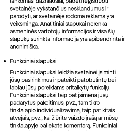
lankomasi dažniausiai, padėti registruoti
svetainėje vykstančius nesklandumus ir
parodyti, ar svetainėje rodoma reklama yra
veiksminga. Analitiniai slapukai nerenka
asmeninės vartotojų informacijos ir visa šių
slapukų surinkta informacija yra apibendrinta ir
anonimiška.
Funkciniai slapukai
Funkciniai slapukai leidžia svetainei įsiminti
jūsų pasirinkimus ir pateikti patobulintų bei
labiau jūsų poreikiams pritaikytų funkcijų.
Funkciniai slapukai taip pat įsimena jūsų
padarytus pakeitimus, pvz., tam tikro
tinklalapio individualizavimą, taip pat kitais
atvejais, pvz., kai žiūrite vaizdo įrašą ar mūsų
tinklalapyje paliekate komentarą. Funkciniai