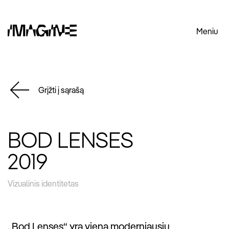
Meniu
Grįžti į sąrašą
BOD LENSES
2019
Vizualinis identitetas
„Bod Lenses“ yra viena moderniausių