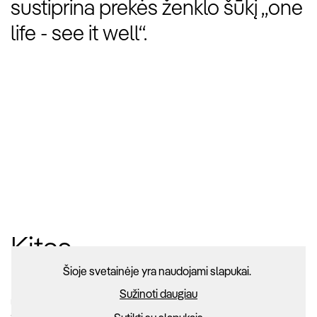
sustiprina prekės ženklo šūkį „one
life - see it well“.
Kitas
Šioje svetainėje yra naudojami slapukai.
Sužinoti daugiau
Undique