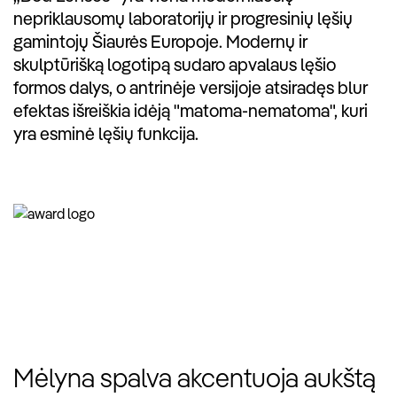
nepriklausomų laboratorijų ir progresinių lęšių
gamintojų Šiaurės Europoje. Modernų ir
skulptūrišką logotipą sudaro apvalaus lęšio
formos dalys, o antrinėje versijoje atsiradęs blur
efektas išreiškia idėją "matoma-nematoma", kuri
yra esminė lęšių funkcija.
Mėlyna spalva akcentuoja aukštą